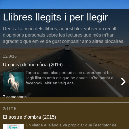
Llibres llegits i per llegir
Dedicat al món dels llibres, aquest bloc vol ser un recull
d'opinions personals sobre les lectures que més m'han
agradat o que em ve de gust compartir amb altres blocaires.
12/9/16
Un oceà de memòria (2016)
Torno al meu bloc perquè si bé darrerament he
›
llegit llibres amb els que he gaudit i n’he parlat al
facebook, ahir en vaig aca...
7 comentaris:
2/11/15
El sostre d’ombra (2015)
Un viatge a Islàndia va propiciar que l'escriptor de