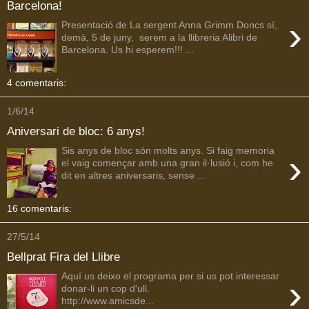
Barcelona!
›
Presentació de La sergent Anna Grimm Doncs sí,
demà, 5 de juny, serem a la llibreria Alibri de
Barcelona. Us hi esperem!!! ...
4 comentaris:
1/6/14
Aniversari de bloc: 6 anys!
Sis anys de bloc són molts anys. Si faig memoria
›
el vaig començar amb una gran il·lusió i, com he
dit en altres aniversaris, sense ...
16 comentaris:
27/5/14
Bellprat Fira del Llibre
Aquí us deixo el programa per si us pot interessar
›
donar-li un cop d'ull.
http://www.amicsde...