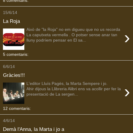
8 comentaris:
15/6/14
La Roja
Això de "la Roja" no em digueu que no us recorda
›
La caputxeta vermella . O potser sense anar tan
lluny podríem pensar en El sa...
5 comentaris:
6/6/14
Gràcies!!!
L'editor Lluís Pagès, la Marta Sempere i jo.
›
Ahir dijous la Llibreria Alibri ens va acollir per fer la
presentació de La sergen...
12 comentaris:
4/6/14
Demà l'Anna, la Marta i jo a