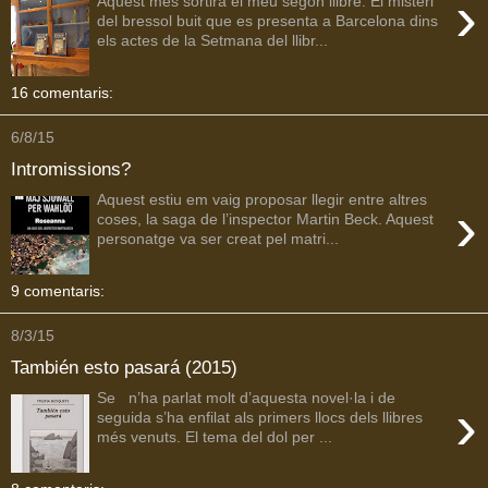
›
Aquest mes sortirà el meu segon llibre: El misteri
del bressol buit que es presenta a Barcelona dins
els actes de la Setmana del llibr...
16 comentaris:
6/8/15
Intromissions?
Aquest estiu em vaig proposar llegir entre altres
›
coses, la saga de l’inspector Martin Beck. Aquest
personatge va ser creat pel matri...
9 comentaris:
8/3/15
También esto pasará (2015)
Se n’ha parlat molt d’aquesta novel·la i de
›
seguida s’ha enfilat als primers llocs dels llibres
més venuts. El tema del dol per ...