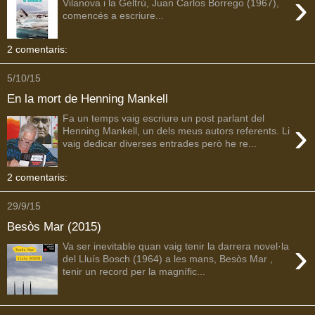
›
Vilanova i la Geltrú, Juan Carlos Borrego (1967),
comencés a escriure...
2 comentaris:
5/10/15
En la mort de Henning Mankell
Fa un temps vaig escriure un post parlant del
›
Henning Mankell, un dels meus autors referents. Li
vaig dedicar diverses entrades però he re...
2 comentaris:
29/9/15
Besòs Mar (2015)
›
Va ser inevitable quan vaig tenir la darrera novel·la
del Lluís Bosch (1964) a les mans, Besòs Mar ,
tenir un record per la magnífic...