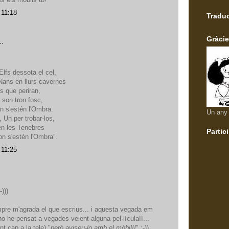
 11:18
Traduc
Gràcie
..
Elfs dessota el cel,
Nans en llurs cavernes
s que periran,
son tron fosc,
on s'estén l'Ombra.
Un any 
 Un per trobar-los,
 en les Tenebres
Partic
 on s'estén l'Ombra”.
 11:25
)))
re m'agrada el que escrius... i aquesta vegada em
ho he pensat a vegades veient alguna pel·lícula!!...
t cap a la tele) "
però aviseu-lo amb el mòbil!!
" ;-))