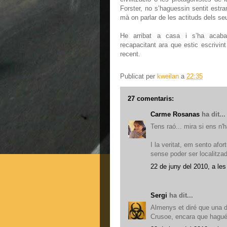
Forster, no s’haguessin sentit estr
mà on parlar de les actituds dels se
He arribat a casa i s’ha acaba
recapacitant ara que estic escrivin
recent.
Publicat per
kweilan
a
22:35
27 comentaris:
Carme Rosanas
ha dit...
Tens raó... mira si ens n
I la veritat, em sento afo
sense poder ser localitzad
22 de juny del 2010, a les
Sergi
ha dit...
Almenys et diré que una de
Crusoe, encara que hagués