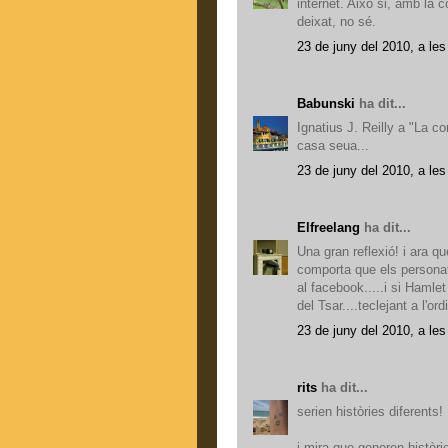
internet. Això si, amb la
deixat, no sé.
23 de juny del 2010, a les
Babunski
ha dit...
Ignatius J. Reilly a "La c
casa seua...
23 de juny del 2010, a les
Elfreelang
ha dit...
Una gran reflexió! i ara q
comporta que els personatg
al facebook.....i si Haml
del Tsar....teclejant a l'or
23 de juny del 2010, a les
rits
ha dit...
serien històries diferents!
i mira que generen històri