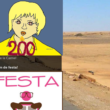
e la Carme!
 de festa!