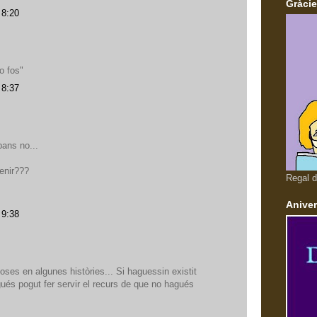
Gràcie
 8:20
o fos"
 8:37
bans no...
tenir???
Regal d
Aniver
 9:38
ses en algunes històries... Si haguessin existit
gués pogut fer servir el recurs de que no hagués