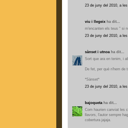
23 de juny del 2010, a les
viu i llegeix
ha dit...
m'encanten els teus " si n
23 de juny del 2010, a les
sànset i utnoa
ha dit...
Sort que ara en tenim, i a
De fet, per què n'hem de 
*Sànset*
23 de juny del 2010, a les
bajoqueta
ha dit...
Com haurien canviat les co
llavors, l'autor sempre ha
cobertura jajaja.