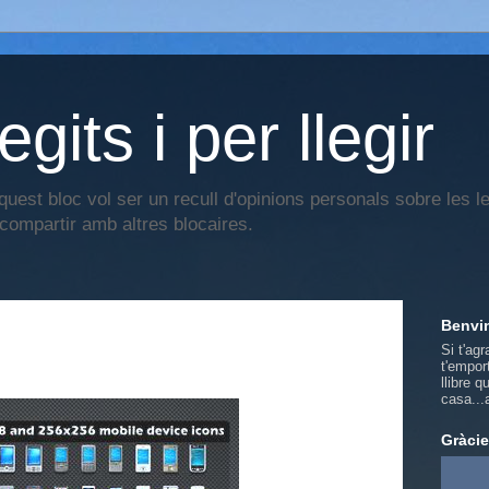
legits i per llegir
aquest bloc vol ser un recull d'opinions personals sobre les
compartir amb altres blocaires.
Benvi
Si t'agr
t'empor
llibre 
casa...
Gràcie