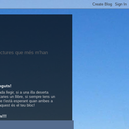
 lectures que més m'han
nguts!
ada llegir, si a una illa deserta
taries un llibre, si sempre tens un
que t'està esperant quan arribes a
aquest és el teu bloc!
s!!!