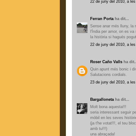
22 de juny del 2010, a les
Ferran Porta
ha dit...
Sense anar més lluny, la 
l'Índia per amor, on es va
la història si hagués pog
22 de juny del 2010, a les
Roser Caño Valls
ha dit.
Quin apunt més bonic i div
Salutacions cordials.
23 de juny del 2010, a les
Bargalloneta
ha dit...
Molt bona aquesta!!!
seria interessant seguir p
mòbil en les seves històri
(ja t'he votat!!!, el teu bl
amb tu!!!)
una abraçada!