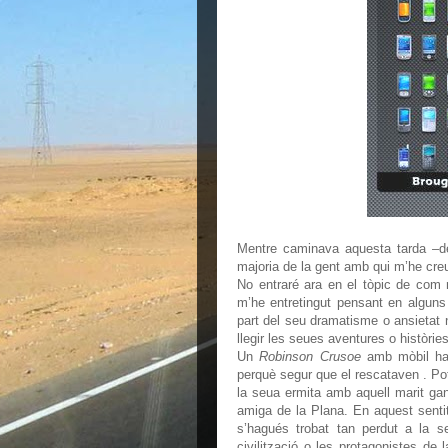
Mentre caminava aquesta tarda –de 
majoria de la gent amb qui m’he creu
No entraré ara en el tòpic de com 
m’he entretingut pensant en alguns
part del seu dramatisme o ansietat
llegir les seues aventures o històri
Un
Robinson Crusoe
amb mòbil hag
perquè segur que el rescataven . Po
la seua ermita amb aquell marit ga
amiga de la Plana. En aquest senti
s’hagués trobat tan perdut a la 
civilització o les protagonistes de 