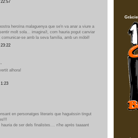
 22:57
Gràcie
nostra heroïna malaguenya que se'n va anar a viure a
 sentir molt sola... imagina't, com hauria pogut canviar
ut comunicar-se amb la seva família, amb un mòbil!
 23:22
..
ertit alhora!
 1:23
ensant en personatges literaris que haguéssin tingut
es!!!
oc hauria de ser dels finalistes.... n'he après taaaant