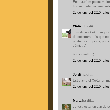
Ens hauríem perdut moltes
trucant cada dia i enviant
23 de juny del 2010, a les
Clidice
ha dit...
com diu en XeXu, segur que
de cobertura. I és que no
postures estúpides, penso
còmica :)
bona revetlla :)
23 de juny del 2010, a les
Jordi
ha dit...
Estic amb el XeXu, un mòb
23 de juny del 2010, a les
Marta
ha dit...
Jo vaig estar un cap de s