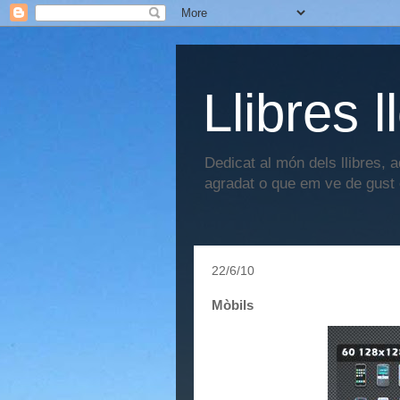
Llibres l
Dedicat al món dels llibres, 
agradat o que em ve de gust 
22/6/10
Mòbils