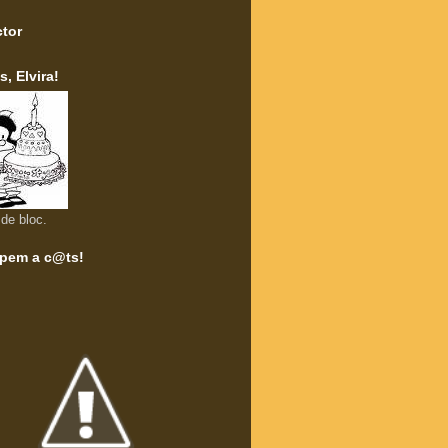
tor
s, Elvira!
de bloc.
ipem a c@ts!