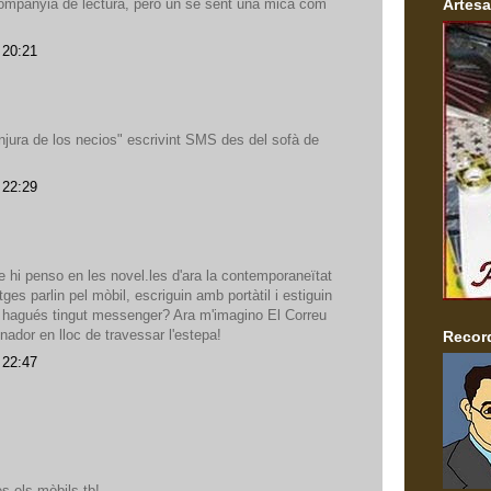
 companyia de lectura, però un se sent una mica com
Artesa
 20:21
onjura de los necios" escrivint SMS des del sofà de
 22:29
ue hi penso en les novel.les d'ara la contemporaneïtat
es parlin pel mòbil, escriguin amb portàtil i estiguin
et hagués tingut messenger? Ara m'imagino El Correu
dinador en lloc de travessar l'estepa!
Record
 22:47
es els mòbils tb!