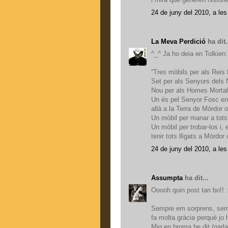
24 de juny del 2010, a les
La Meva Perdició
ha dit.
^_^ Ja ho deia en Tolkien:
“Tres mòbils per als Reis 
Set per als Senyors dels 
Nou per als Homes Mortal
Un és pel Senyor Fosc en 
allà a la Terra de Mórdor 
Un mòbil per manar a tots,
Un mòbil per trobar-los i,
tenir tots lligats a Mórdor
24 de juny del 2010, a les
Assumpta
ha dit...
Ooooh quin post tan bo!! :-
Sempre em sorprens, semp
fa molta gràcia perquè jo 
Mig en broma he dit (parlan