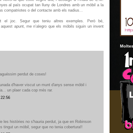
anyes al país ocupat tan lluny de Londres amb un mòbil a la
us compatriotes o del contacte amb els nadius...
t el joc. Segur que teniu altres exemples. Però bé,
t aquest apunt, me n’alegro que els mòbils siguin un invent
Moltes
'haguéssim perdut de coses!
rtunada d'haver viscut un munt d'anys sense mòbil i
a... un plaer cada cop més rar.
 22:56
 les històries no s'hauria perdut, ja que en Robinson
 tingut un mòbil, segur que no tenia cobertura!!