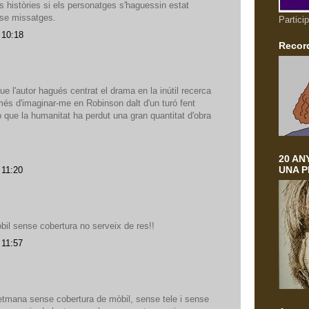
 històries si els personatges s'haguessin estat
-se missatges.
Particip
 10:18
Record
 l'autor hagués centrat el drama en la inútil recerca
més d'imaginar-me en Robinson dalt d'un turó fent
 que la humanitat ha perdut una gran quantitat d'obra
20 AN
UNA 
 11:20
il sense cobertura no serveix de res!!
 11:57
etmana sense cobertura de mòbil, sense tele i sense