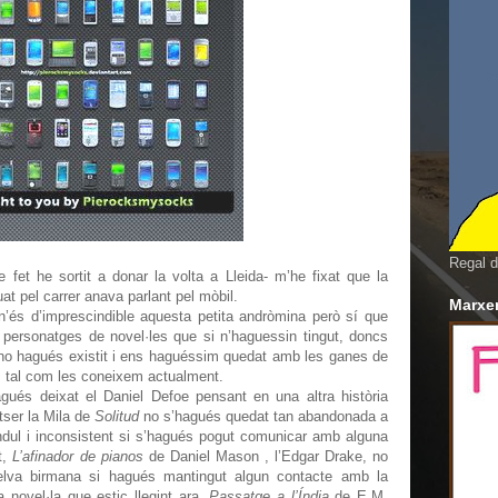
Regal d
fet he sortit a donar la volta a Lleida- m’he fixat que la
at pel carrer anava parlant pel mòbil.
Marxem
n’és d’imprescindible aquesta petita andròmina però sí que
 personatges de novel·les que si n’haguessin tingut, doncs
 no hagués existit i ens haguéssim quedat amb les ganes de
es tal com les coneixem actualment.
ués deixat el Daniel Defoe pensant en una altra història
tser la Mila de
Solitud
no s’hagués quedat tan abandonada a
ndul i inconsistent si s’hagués pogut comunicar amb alguna
t,
L’afinador de pianos
de Daniel Mason , l’Edgar Drake, no
selva birmana si hagués mantingut algun contacte amb la
la novel·la que estic llegint ara,
Passatge a l’Índia
de E.M.