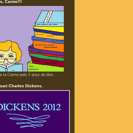
s, Carme!!!
e la Carme pels 2 anys de bloc.
sari Charles Dickens.