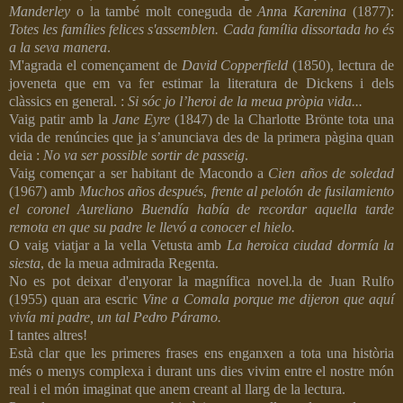
Manderley
o la també molt coneguda de
Ann
a
Karenina
(1877):
Totes les famílies felices s'assemblen. Cada família dissortada ho és
a la seva manera
.
M'agrada el començament de
David Copperfield
(1850), lectura de
joveneta que em va fer estimar la literatura de Dickens i dels
clàssics en general. :
Si sóc jo l’heroi de la meua pròpia vida...
Vaig patir amb la
Jane Eyre
(1847) de la Charlotte Brönte tota una
vida de renúncies que ja s’anunciava des de la primera pàgina quan
deia :
No va ser possible sortir de passeig
.
Vaig començar a ser habitant de Macondo a
Cien años de soledad
(1967) amb
Muchos años después
,
frente al pelotón de fusilamiento
el coronel Aureliano Buendía había de recordar aquella tarde
remota en que su padre le llevó a conocer el hielo.
O vaig viatjar a la vella Vetusta amb
La heroica ciudad dormía la
siesta
, de la meua admirada Regenta.
No es pot deixar d'enyorar la magnífica novel.la de Juan Rulfo
(1955) quan ara escric
Vine a Comala porque me dijeron que aquí
vivía mi padre, un tal Pedro Páramo.
I tantes altres!
Està clar que les primeres frases ens enganxen a tota una història
més o menys complexa i durant uns dies vivim entre el nostre món
real i el món imaginat que anem creant al llarg de la lectura.